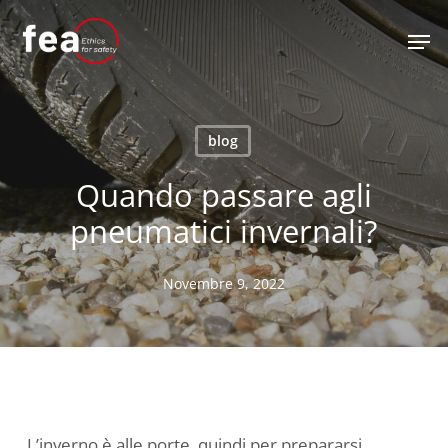
Skip
Men
to
main
content
blog
Quando passare agli
pneumatici invernali?
Novembre 9, 2022
L’inverno è alle porte, quindi per prepararsi