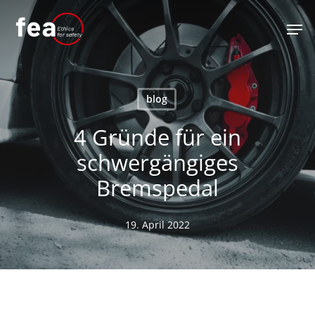
Skip
Men
to
main
content
blog
4 Gründe für ein
schwergängiges
Bremspedal
19. April 2022